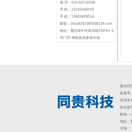
电 话：023-63716598
手 机：13193166559
手 机：13983409518
邮箱：zhou61610000@126.com
地址：重庆渝中区新华路269号1-3
号门市-商联厨具家电市场
重庆同
备案号：渝
技术支
热水器售后
邮箱：zh
地址：
市场